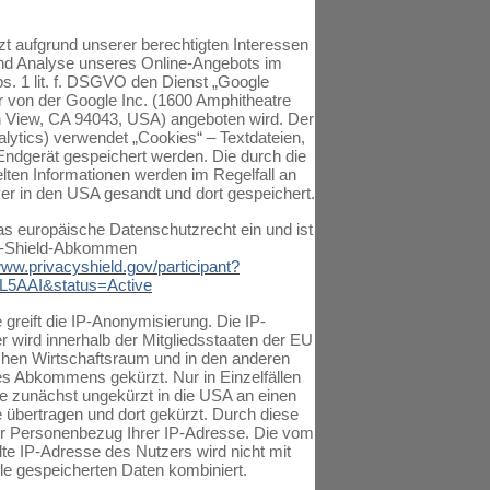
t aufgrund unserer berechtigten Interessen
nd Analyse unseres Online-Angebots im
bs. 1 lit. f. DSGVO den Dienst „Google
r von der Google Inc. (1600 Amphitheatre
 View, CA 94043, USA) angeboten wird. Der
lytics) verwendet „Cookies“ – Textdateien,
Endgerät gespeichert werden. Die durch die
en Informationen werden im Regelfall an
er in den USA gesandt und dort gespeichert.
as europäische Datenschutzrecht ein und ist
y-Shield-Abkommen
www.privacyshield.gov/participant?
L5AAI&status=Active
 greift die IP-Anonymisierung. Die IP-
 wird innerhalb der Mitgliedsstaaten der EU
hen Wirtschaftsraum und in den anderen
es Abkommens gekürzt. Nur in Einzelfällen
se zunächst ungekürzt in die USA an einen
 übertragen und dort gekürzt. Durch diese
der Personenbezug Ihrer IP-Adresse. Die vom
te IP-Adresse des Nutzers wird nicht mit
e gespeicherten Daten kombiniert.