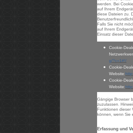
werden. Bei Cookie
auf Ihrem Endgerät
diese Dateien zu. 
Benutzerfreundlich
Falls Sie nicht mö
auf Ihrem Endgerä
Einsatz dieser Dat
Cookie-Deakt
Netzwerkwerb
g/?c=1#!/
Cookie-Deak
Website:
http
Cookie-Deakt
Website:
http
Gängige Browser bi
zuzulassen. Hinweis
Funktionen dieser
können, wenn Sie 
Erfassung und V