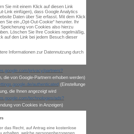
ern Sie mit einem Klick auf diesen Link
-Link einfügen), dass Google Analytics
ebsite Daten über Sie erfasst. Mit dem Klick
den Sie ein „Opt-Out-Cookie“ herunter. Ihr
Speicherung von Cookies also hierzu
auben. Löschen Sie Ihre Cookies regelmäßig,
lick auf den Link bei jedem Besuch dieser
itere Informationen zur Datennutzung durch
cies.google.com/privacy/partners?
n, die von Google-Partnern erhoben werden)
ettings.google.de/authenticated
(Einstellunge
ng, die Ihnen angezeigt wird
cies.google.com/technologies/ads?
ndung von Cookies in Anzeigen)
rs
er das Recht, auf Antrag eine kostenlose
zu erhalten, welche personenbezogenen