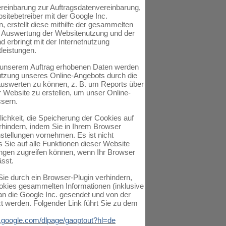
einbarung zur Auftragsdatenvereinbarung,
sitebetreiber mit der Google Inc.
 erstellt diese mithilfe der gesammelten
e Auswertung der Websitenutzung und der
nd erbringt mit der Internetnutzung
leistungen.
 unserem Auftrag erhobenen Daten werden
utzung unseres Online-Angebots durch die
auswerten zu können, z. B. um Reports über
er Website zu erstellen, um unser Online-
sern.
ichkeit, die Speicherung der Cookies auf
rhindern, indem Sie in Ihrem Browser
stellungen vornehmen. Es ist nicht
s Sie auf alle Funktionen dieser Website
gen zugreifen können, wenn Ihr Browser
ässt.
ie durch ein Browser-Plugin verhindern,
okies gesammelten Informationen (inklusive
an die Google Inc. gesendet und von der
t werden. Folgender Link führt Sie zu dem
ls.google.com/dlpage/gaoptout?hl=de