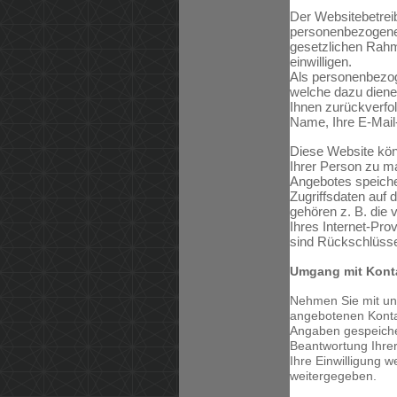
Der Websitebetreib
personenbezogenen
gesetzlichen Rahme
einwilligen.
Als personenbezog
welche dazu diene
Ihnen zurückverfol
Name, Ihre E-Mai
Diese Website kö
Ihrer Person zu m
Angebotes speiche
Zugriffsdaten auf 
gehören z. B. die
Ihres Internet-Pro
sind Rückschlüsse
Umgang mit Kont
Nehmen Sie mit uns
angebotenen Konta
Angaben gespeicher
Beantwortung Ihre
Ihre Einwilligung w
weitergegeben.