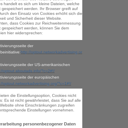
s handelt es sich um kleine Dateien, welche
 gespeichert werden. Ihr Browser greift auf
Durch den Einsatz von Cookies erhöht sich die
keit und Sicherheit dieser Website.
chten, dass Cookies zur Reichweitenmessung
t gespeichert werden, können Sie dem
eien hier widersprechen:
ivierungsseite der
einitiative:
http://optout.networkadvertising.or
tivierungsseite der US-amerikanischen
://optout.aboutads.info/?c=2#!/
ivierungsseite der europäischen
://optout.networkadvertising.org/?c=1#!/
eten die Einstellungsoption, Cookies nicht
: Es ist nicht gewährleistet, dass Sie auf alle
 Website ohne Einschränkungen zugreifen
entsprechende Einstellungen vornehmen.
erarbeitung personenbezogener Daten