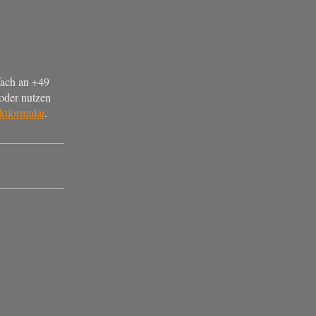
,
fach an +49
oder nutzen
ktformular
.