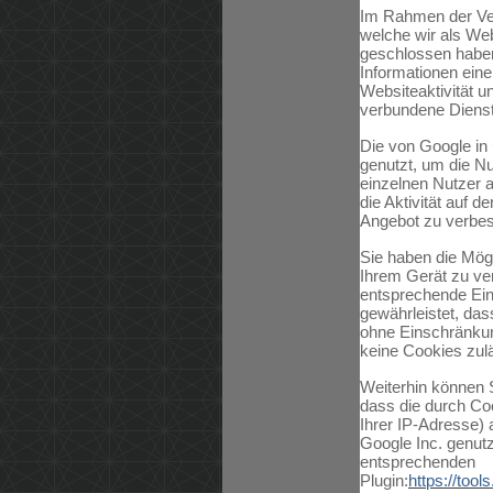
Im Rahmen der Ver
welche wir als Web
geschlossen haben,
Informationen ein
Websiteaktivität u
verbundene Dienst
Die von Google in
genutzt, um die N
einzelnen Nutzer 
die Aktivität auf d
Angebot zu verbes
Sie haben die Mögl
Ihrem Gerät zu ve
entsprechende Ein
gewährleistet, das
ohne Einschränkun
keine Cookies zul
Weiterhin können S
dass die durch Co
Ihrer IP-Adresse) 
Google Inc. genutz
entsprechenden
Plugin:
https://too