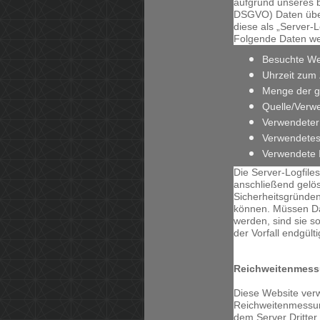
aufgrund unseres ber
DSGVO) Daten über
diese als „Server-
Folgende Daten wer
Besuchte We
Uhrzeit zum 
Menge der g
Quelle/Verwe
Verwendeter
Verwendetes
Verwendete 
Die Server-Logfile
anschließend gelös
Sicherheitsgründen
können. Müssen D
werden, sind sie 
der Vorfall endgültig
Reichweitenmess
Diese Website ver
Reichweitenmessun
dem Server Dritter