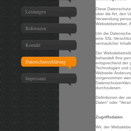
Diese Datenschutze
Leistungen
über die Art, den
Verwendung perso
Websitebetreiber, 
Referenzen
Um die Datensiche
eine SSL-Verschlü
vertraulicher Inhalte
Kontakt
Der Websitebetreib
behandelt Ihre pe
Datenschutzerklärung
entsprechend der g
Technologien und d
Webseite Änderung
Impressum
vorgenommen werde
Datenschutzerklär
durchzulesen.
Definitionen der v
Daten” oder “Verar
Zugriffsdaten
Wir, der Websitebe