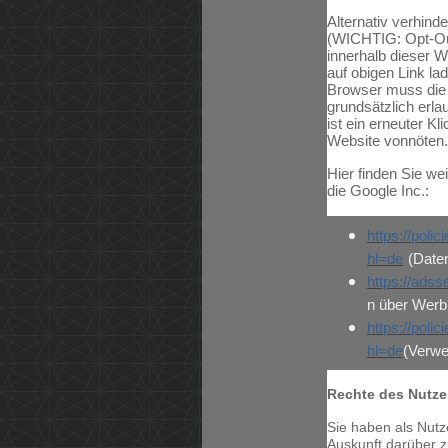
Alternativ verhind
(WICHTIG: Opt-Out
innerhalb dieser W
auf obigen Link la
Browser muss die 
grundsätzlich erl
ist ein erneuter K
Website vonnöten.
Hier finden Sie we
die Google Inc.:
https://poli
hl=de
(Date
https://adss
n über Werbu
https://poli
hl=de
(Verwe
Rechte des Nutze
Sie haben als Nutz
Auskunft darüber 