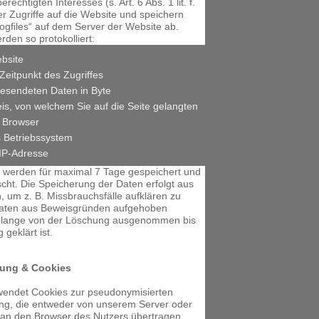
echtigten Interesses (s. Art. 6 Abs. 1 lit. f.
 Zugriffe auf die Website und speichern
Logfiles“ auf dem Server der Website ab.
den so protokolliert:
bsite
Zeitpunkt des Zugriffes
esendeten Daten in Byte
is, von welchem Sie auf die Seite gelangten
 Browser
 Betriebssystem
IP-Adresse
s werden für maximal 7 Tage gespeichert und
cht. Die Speicherung der Daten erfolgt aus
, um z. B. Missbrauchsfälle aufklären zu
aten aus Beweisgründen aufgehoben
solange von der Löschung ausgenommen bis
 geklärt ist.
ung & Cookies
wendet Cookies zur pseudonymisierten
g, die entweder von unserem Server oder
 an den Browser des Nutzers übertragen