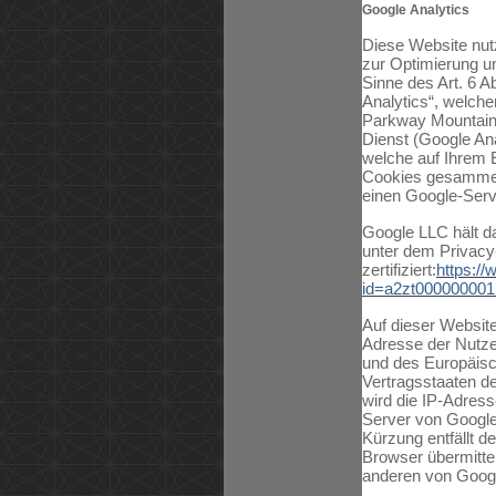
Google Analytics
Diese Website nutz
zur Optimierung u
Sinne des Art. 6 A
Analytics“, welche
Parkway Mountain
Dienst (Google Ana
welche auf Ihrem 
Cookies gesammelt
einen Google-Serv
Google LLC hält d
unter dem Privac
zertifiziert:
https://
id=a2zt000000001
Auf dieser Website
Adresse der Nutzer
und des Europäisc
Vertragsstaaten d
wird die IP-Adres
Server von Google
Kürzung entfällt 
Browser übermittel
anderen von Googl